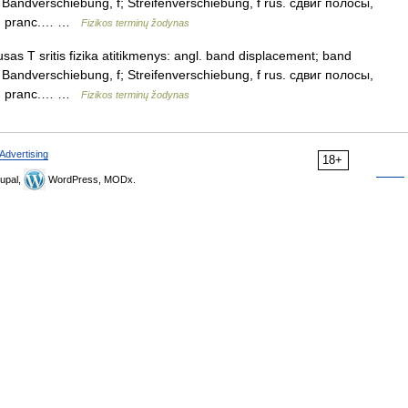
f; Bandverschiebung, f; Streifenverschiebung, f rus. сдвиг полосы,
 n pranc.… …
Fizikos terminų žodynas
sas T sritis fizika atitikmenys: angl. band displacement; band
f; Bandverschiebung, f; Streifenverschiebung, f rus. сдвиг полосы,
 n pranc.… …
Fizikos terminų žodynas
Advertising
18+
upal,
WordPress, MODx.