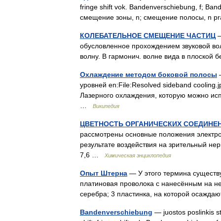
fringe shift vok. Bandenverschiebung, f; Ban
смещение зоны, n; смещение полосы, n 
КОЛЕБАТЕЛЬНОЕ СМЕЩЕНИЕ ЧАСТИЦ
—
обусловленное прохождением звуковой волн
волну. В гармонич. волне вида в плоской
Охлаждение методом боковой полосы
—
уровней en:File:Resolved sideband coolin
Лазерного охлаждения, которую можно ис
…
Википедия
ЦВЕТНОСТЬ ОРГАНИЧЕСКИХ СОЕДИНЕ
рассмотрены основные положения электро
результате воздействия на зрительный нерв
7,6 …
Химическая энциклопедия
Опыт Штерна
— У этого термина существу
платиновая проволока с нанесённым на н
серебра; 3 пластинка, на которой осажд
Bandenverschiebung
— juostos poslinkis st