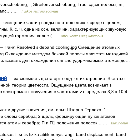
dverschiebung, f; Streifenverschiebung, f rus. сдвиг полосы, m;
pranc.… …
Fizikos terminų žodynas
 смещение частиц среды по отношению к среде в целом,
ы. К. с. ч. одна из осн. величин, характеризующих звуковую
 бегущей гармонич. волне ( …
Физическая энциклопедия
 Файл:Resolved sideband cooling.jpg Смещение атомных
g.jpg Охлаждение методом боковой полосы является методикой
пользовать для охлаждения сильно удерживаемых атомов до…
НИЙ
— зависимость цвета орг. соед. от их строения. В статье
нной теории цветности. Ощущение цвета возникает в
 электромагн. излучения с частотами v в пределах 3,8 х 10|4
ют и другие значения, см. опыт Штерна Герлаха. 1
её слоем серебра; 2 щель, формирующая пучок атомов
аются атомы серебра; П и П1 положения полосок… …
Википедия
atusas T sritis fizika atitikmenys: angl. band displacement; band