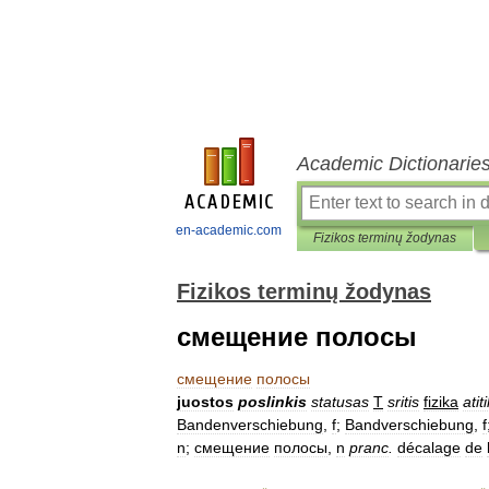
Academic Dictionarie
en-academic.com
Fizikos terminų žodynas
Fizikos terminų žodynas
смещение полосы
смещение
полосы
juostos
poslinkis
statusas
T
sritis
fizika
ati
Bandenverschiebung
,
f
;
Bandverschiebung
,
f
n
;
смещение
полосы
,
n
pranc
.
décalage
de