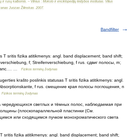
ų
ir
rusų
kalbomis
. –
Vilnius
:
Mokslo
ir
enciklopedijų
leidybos
institutas
.
Vilius
ranas
Juozas
Žilinskas
.
2007
.
Bandfilter
 T sritis fizika atitikmenys: angl. band displacement; band shift;
dverschiebung, f; Streifenverschiebung, f rus. сдвиг полосы, m;
pranc.… …
Fizikos terminų žodynas
gerties krašto poslinkis statusas T sritis fizika atitikmenys: angl.
r Absorptionskante, f rus. смещение края полосы поглощения, n
…
Fizikos terminų žodynas
едующихся светлых и тёмных полос, наблюдаемая при
толщины (плоскопараллельной пластинки (См.
щимся или сходящимся пучком монохроматического света
 sritis fizika atitikmenys: angl. band displacement; band shift;