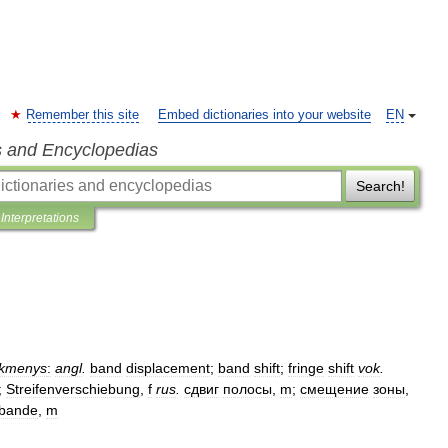
Remember this site
Embed dictionaries into your website
EN
s and Encyclopedias
Search!
Interpretations
tikmenys
:
angl
.
band
displacement
;
band
shift
;
fringe
shift
vok
.
;
Streifenverschiebung
,
f
rus
.
сдвиг
полосы
,
m
;
смещение
зоны
,
bande
,
m