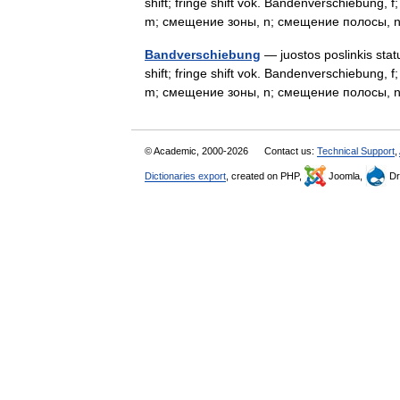
shift; fringe shift vok. Bandenverschiebung, 
m; смещение зоны, n; смещение полосы,
Bandverschiebung
— juostos poslinkis statu
shift; fringe shift vok. Bandenverschiebung, 
m; смещение зоны, n; смещение полосы,
© Academic, 2000-2026
Contact us:
Technical Support
,
Dictionaries export
, created on PHP,
Joomla,
Dr