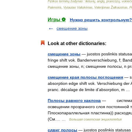
Fizikos
terminų
žodynas
:
lietuvių
,
anglų
,
prancūzų
,
vokieči
Palenskis
,
Vytautas
Valiukėnas
,
Valerijonas
Žalkauskas
,
P
Игры ⚽
Нужно решить контрольную?
смещение зоны
Look at other dictionaries:
смещение зоны
— juostos poslinkis statusas
fringe shift vok. Bandenverschiebung, f; Ban
смещение зоны, n; смещение полосы, n 
смещение края полосы поглощения
— su
absorption edge shift vok. Verschiebung de
pranc. décalage de limite d’absorption, m 
Полосы равного наклона
— система чер
освещении прозрачного слоя постоянной 
Плоскопараллельная пластинка)) расходя
(См.… …
Большая советская энциклопедия
сдвиг полосы
— juostos poslinkis statusas T